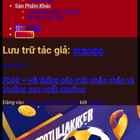
Sản Phẩm Khác
GAME BÀI ĐỔI THƯỞNG
NHÀ CÁI UY TÍN
đăng nhập
đăng ký
Lưu trữ tác giả:
mango
Nhà Cái Uy Tín
Fb88 – Hệ thống bảo mật chắc chắn và
thưởng cao ngất ngưỡng
Đăng vào
14/03/2025
04/02/2025
bởi
mango