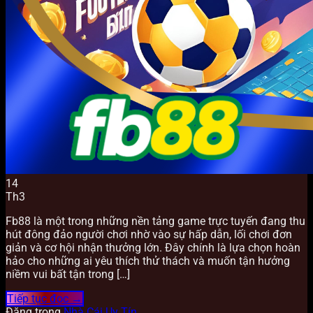
14
Th3
Fb88 là một trong những nền tảng game trực tuyến đang thu
hút đông đảo người chơi nhờ vào sự hấp dẫn, lối chơi đơn
giản và cơ hội nhận thưởng lớn. Đây chính là lựa chọn hoàn
hảo cho những ai yêu thích thử thách và muốn tận hưởng
niềm vui bất tận trong […]
Tiếp tục đọc
→
Đăng trong
Nhà Cái Uy Tín