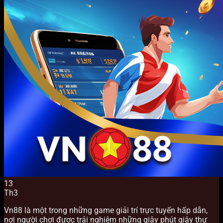
13
Th3
Vn88 là một trong những game giải trí trực tuyến hấp dẫn,
nơi người chơi được trải nghiệm những giây phút giây thư