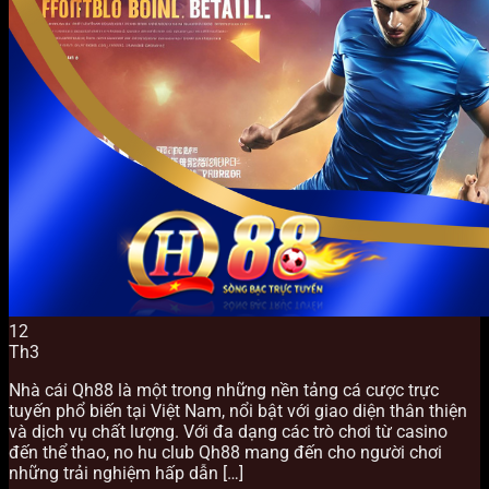
12
Th3
Nhà cái Qh88 là một trong những nền tảng cá cược trực
tuyến phổ biến tại Việt Nam, nổi bật với giao diện thân thiện
và dịch vụ chất lượng. Với đa dạng các trò chơi từ casino
đến thể thao, no hu club Qh88 mang đến cho người chơi
những trải nghiệm hấp dẫn […]