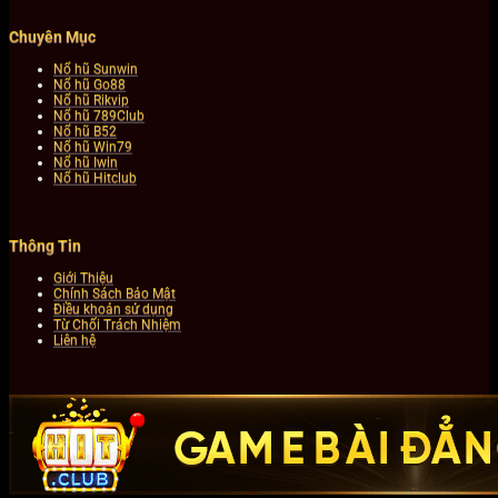
Chuyên Mục
Nổ hũ Sunwin
Nổ hũ Go88
Nổ hũ Rikvip
Nổ hũ 789Club
Nổ hũ B52
Nổ hũ Win79
Nổ hũ Iwin
Nổ hũ Hitclub
Thông Tin
Giới Thiệu
Chính Sách Bảo Mật
Điều khoản sử dụng
Từ Chối Trách Nhiệm
Liên hệ