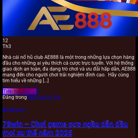
12
Th3
Nhà cái nổ hũ club AE888 là một trong những lựa chọn hàng
đầu cho những ai yêu thích cá cược trực tuyến. Với hệ thống
giao dịch an toàn, đa dạng trò chơi và ưu đãi hấp dẫn, AE888
mang đến cho người chơi trải nghiệm đỉnh cao. Hãy cùng
tìm hiểu về những […]
Tiếp tục đọc
→
Đăng trong
Nhà Cái Uy Tín
Nhà Cái Uy Tín
78win – Chơi game cực ngầu dẫn đầu
mọi xu thế năm 2025