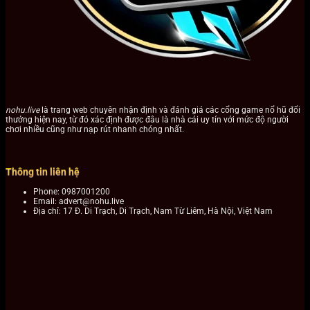
nohu.live
là trang web chuyên nhận định và đánh giá các cổng game nổ hũ đổi
thưởng hiện nay, từ đó xác định được đâu là nhà cái uy tín với mức độ người
chơi nhiều cũng như nạp rút nhanh chóng nhất.
Thông tin liên hệ
Phone: 0987001200
Email:
advert@nohu.live
Địa chỉ:
17 Đ. Di Trạch, Di Trạch, Nam Từ Liêm, Hà Nội, Việt Nam