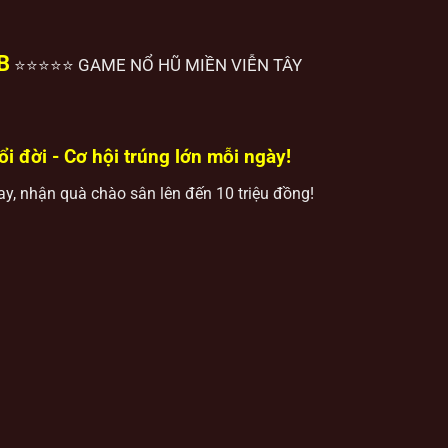
B
⭐⭐⭐⭐⭐ GAME NỔ HŨ MIỀN VIỄN TÂY
i đời - Cơ hội trúng lớn mỗi ngày!
y, nhận quà chào sân lên đến 10 triệu đồng!