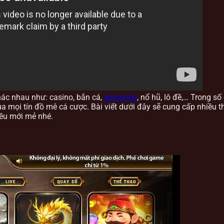
khác nhau như: casino, bắn cá,
game bài
, nổ hũ, lô đề,… Trong s
a mọi tín đồ mê cá cược. Bài viết dưới đây sẽ cung cấp nhiều th
iều mới mẻ nhé.