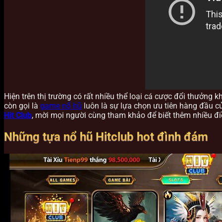
Hiện trên thị trường có rất nhiều thể loại cá cược đổi thưởng 
còn gọi là
game nổ hũ
luôn là sự lựa chọn ưu tiên hàng đầu củ
Hit Club
, mời mọi người cùng tham khảo để biết thêm nhiều đ
Những tựa nổ hũ Hitclub hot đình đám