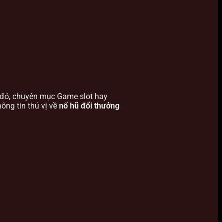
ố đó, chuyên mục Game slot hay
ông tin thú vị về
nổ hũ đổi thưởng