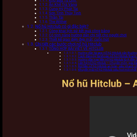
Kho Báu Tứ Linh
Ăn Khế Trả Vàng
Cung Hỷ Phát Tài
Sơn Tinh Thủy Tinh
Thần Tài
The Wither
Nổ hũ Hitclub có gì đặc biệt?
Công khai lịch sử, kết quả công bằng
Có tính năng hướng dẫn chi tiết cho người chơi
Thiết kế giao diện đẹp mắt, cuốn hút
Chi tiết các bước chơi nổ hũ Hitclub
TỔNG HỢP BÀI VIẾT VỀ HITCLUB
Hướng dẫn tải app nổ hũ Hitclub săn thưởng
Cách đăng ký tài khoản nổ hũ Hitclub thàn
Hướng dẫn nạp tiền nổ hũ Hitclub từ A đến 
Liên hệ nổ hũ Hitclub – Chuyên môn, giải 
Rút tiền nổ hũ Hitclub an toàn, siêu nhanh c
Khuyến mãi nổ hũ Hitclub siêu hot mới nhất
Nổ hũ Hitclub – 