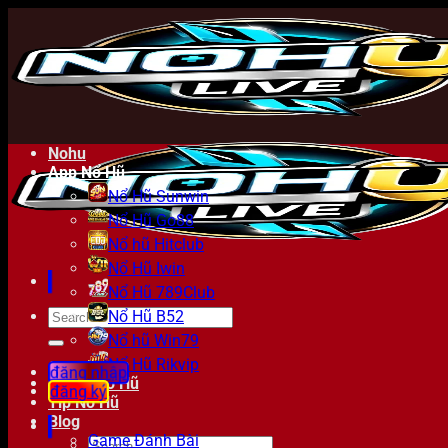
Bỏ
qua
nội
dung
Nohu
App Nổ Hũ
Nổ Hũ Sunwin
Nổ Hũ Go88
Nổ hũ Hitclub
Nổ Hũ Iwin
Nổ Hũ 789Club
Nổ Hũ B52
Nổ hũ Win79
Nổ Hũ Rikvip
đăng nhập
Game Nổ Hũ
đăng ký
Tip Nổ Hũ
Blog
Game Đánh Bài