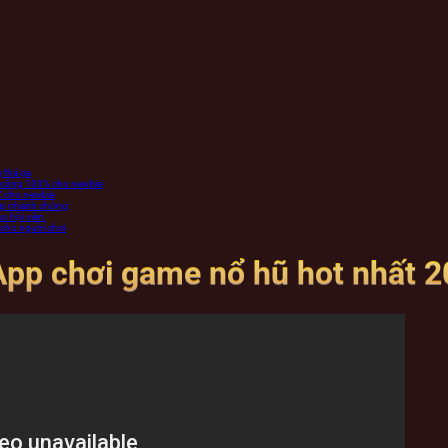
 thả ga
h công 100% cho newbie
Z cho newbie
đáp nhanh chóng
ho hội viên
 cho người chơi
App chơi game nổ hũ hot nhất 