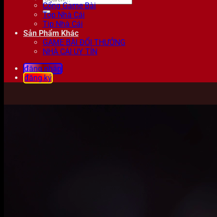
Cổng Game Bài
Top Nhà Cái
Tip Nhà Cái
Sản Phẩm Khác
GAME BÀI ĐỔI THƯỞNG
NHÀ CÁI UY TÍN
đăng nhập
đăng ký