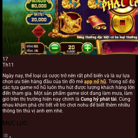
17
Th11
Ngày nay, thể loại cá cược trở nên rất phổ biến và là sự lựa
chọn ưu tiên hàng đầu của tín đồ mê
app nổ hũ
. Trong số đó
các tựa game nổ hũ luôn thu hút được lượng khách hàng lớn
đến tham gia. Một sản phẩm game slot đang làm mưa, làm
gió trên thị trường hiện nay chính là
Cung hỷ phát tài
. Cùng
nhau khám phá chi tiết về trò chơi nohu để biết thêm nhiều
thông tin thú vị anh em nhé.
MỤC LỤC: