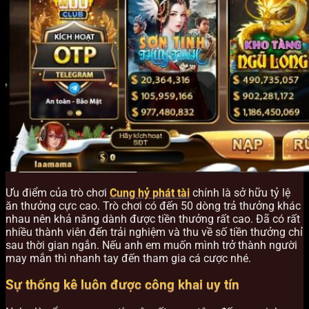
Ưu điểm của trò chơi
Cung hỷ phát tài
chính là sở hữu tỷ lệ
ăn thưởng cực cao. Trò chơi có đến 50 dòng trả thưởng khác
nhau nên khả năng dành được tiền thưởng rất cao. Đã có rất
nhiều thành viên đến trải nghiệm và thu về số tiền thưởng chỉ
sau thời gian ngắn. Nếu anh em muốn mình trở thành người
may mắn thì nhanh tay đến tham gia cá cược nhé.
Sự thống kê luôn được công khai uy tín