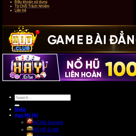
Điều khoản sử dụng
Từ Chối Trách Nhiệm
Liên hệ
Nohu
App Nổ Hũ
Nổ Hũ Sunwin
Nổ Hũ Go88