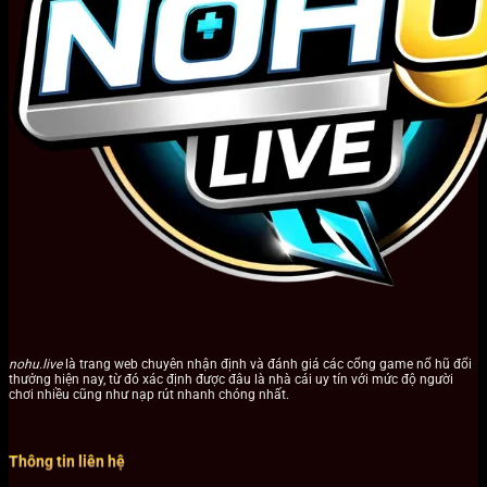
nohu.live
là trang web chuyên nhận định và đánh giá các cổng game nổ hũ đổi
thưởng hiện nay, từ đó xác định được đâu là nhà cái uy tín với mức độ người
chơi nhiều cũng như nạp rút nhanh chóng nhất.
Thông tin liên hệ