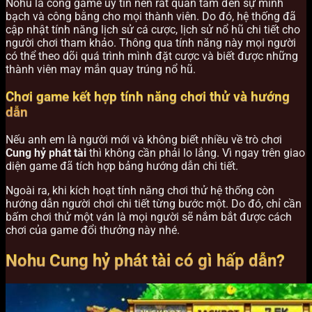
Nohu là cổng game uy tín nên rất quan tâm đến sự minh
bạch và công bằng cho mọi thành viên. Do đó, hệ thống đã
cập nhật tính năng lịch sử cá cược, lịch sử nổ hũ chi tiết cho
người chơi tham khảo. Thông qua tính năng này mọi người
có thể theo dõi quá trình mình đặt cược và biết được những
thành viên may mắn quay trúng nổ hũ.
Chơi game kết hợp tính năng chơi thử và hướng
dẫn
Nếu anh em là người mới và không biết nhiều về trò chơi
Cung hỷ phát tài
thì không cần phải lo lắng. Vì ngay trên giao
diện game đã tích hợp bảng hướng dẫn chi tiết.
Ngoài ra, khi kích hoạt tính năng chơi thử hệ thống còn
hướng dẫn người chơi chi tiết từng bước một. Do đó, chỉ cần
bấm chơi thử một ván là mọi người sẽ nắm bắt được cách
chơi của game đổi thưởng này nhé.
Nohu Cung hỷ phát tài có gì hấp dẫn?