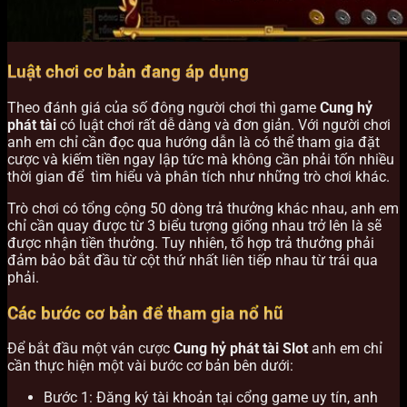
Luật chơi cơ bản đang áp dụng
Theo đánh giá của số đông người chơi thì game
Cung hỷ
phát tài
có luật chơi rất dễ dàng và đơn giản. Với người chơi
anh em chỉ cần đọc qua hướng dẫn là có thể tham gia đặt
cược và kiếm tiền ngay lập tức mà không cần phải tốn nhiều
thời gian để tìm hiểu và phân tích như những trò chơi khác.
Trò chơi có tổng cộng 50 dòng trả thưởng khác nhau, anh em
chỉ cần quay được từ 3 biểu tượng giống nhau trở lên là sẽ
được nhận tiền thưởng. Tuy nhiên, tổ hợp trả thưởng phải
đảm bảo bắt đầu từ cột thứ nhất liên tiếp nhau từ trái qua
phải.
Các bước cơ bản để tham gia nổ hũ
Để bắt đầu một ván cược
Cung hỷ phát tài Slot
anh em chỉ
cần thực hiện một vài bước cơ bản bên dưới:
Bước 1: Đăng ký tài khoản tại cổng game uy tín, anh