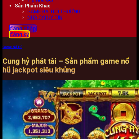
Sản Phẩm Khác
GAME BÀI ĐỔI THƯỞNG
NHÀ CÁI UY TÍN
đăng nhập
đăng ký
Game Nổ Hũ
Cung hỷ phát tài – Sản phẩm game nổ
hũ jackpot siêu khủng