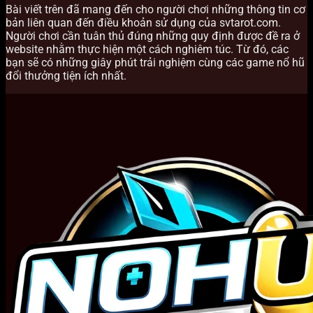
Bài viết trên đã mang đến cho người chơi những thông tin cơ
bản liên quan đến điều khoản sử dụng của svtarot.com.
Người chơi cần tuân thủ đúng những quy định được đề ra ở
website nhằm thực hiện một cách nghiêm túc. Từ đó, các
bạn sẽ có những giây phút trải nghiệm cùng các game nổ hũ
đổi thưởng tiện ích nhất.