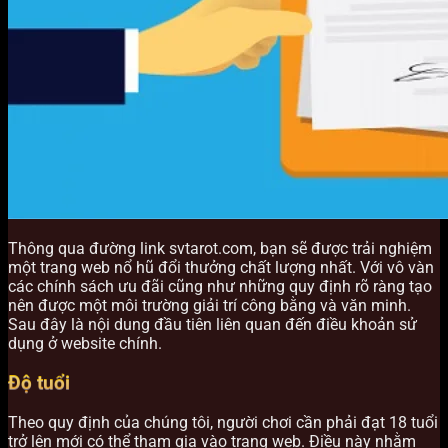
Thông qua đường link svtarot.com, bạn sẽ được trải nghiệm
một trang web nổ hũ đổi thưởng chất lượng nhất. Với vô vàn
các chính sách ưu đãi cũng như những quy định rõ ràng tạo
nên được một môi trường giải trí công bằng và văn minh.
Sau đây là nội dung đầu tiên liên quan đến điều khoản sử
dụng ở website chính.
Độ tuổi
Theo quy định của chúng tôi, người chơi cần phải đạt 18 tuổi
trở lên mới có thể tham gia vào trang web. Điều này nhằm