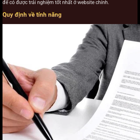
để có được trải nghiệm tốt nhất ở website chính.
Quy định về tính năng