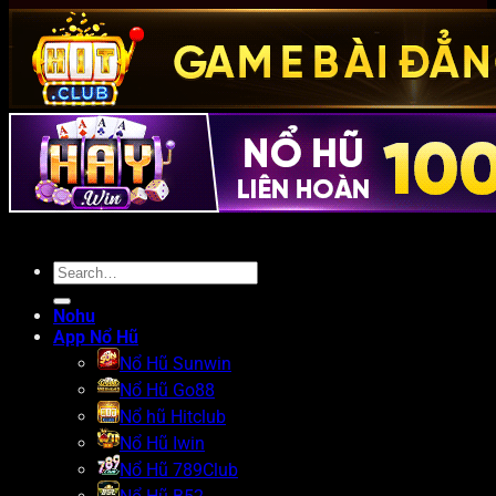
Nohu
App Nổ Hũ
Nổ Hũ Sunwin
Nổ Hũ Go88
Nổ hũ Hitclub
Nổ Hũ Iwin
Nổ Hũ 789Club