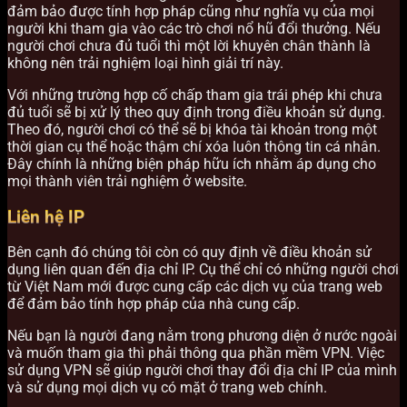
đảm bảo được tính hợp pháp cũng như nghĩa vụ của mọi
người khi tham gia vào các trò chơi nổ hũ đổi thưởng. Nếu
người chơi chưa đủ tuổi thì một lời khuyên chân thành là
không nên trải nghiệm loại hình giải trí này.
Với những trường hợp cố chấp tham gia trái phép khi chưa
đủ tuổi sẽ bị xử lý theo quy định trong điều khoản sử dụng.
Theo đó, người chơi có thể sẽ bị khóa tài khoản trong một
thời gian cụ thể hoặc thậm chí xóa luôn thông tin cá nhân.
Đây chính là những biện pháp hữu ích nhằm áp dụng cho
mọi thành viên trải nghiệm ở website.
Liên hệ IP
Bên cạnh đó chúng tôi còn có quy định về điều khoản sử
dụng liên quan đến địa chỉ IP. Cụ thể chỉ có những người chơi
từ Việt Nam mới được cung cấp các dịch vụ của trang web
để đảm bảo tính hợp pháp của nhà cung cấp.
Nếu bạn là người đang nằm trong phương diện ở nước ngoài
và muốn tham gia thì phải thông qua phần mềm VPN. Việc
sử dụng VPN sẽ giúp người chơi thay đổi địa chỉ IP của mình
và sử dụng mọi dịch vụ có mặt ở trang web chính.