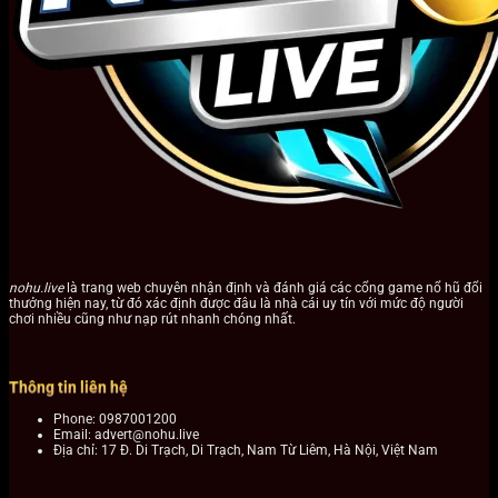
nohu.live
là trang web chuyên nhận định và đánh giá các cổng game nổ hũ đổi
thưởng hiện nay, từ đó xác định được đâu là nhà cái uy tín với mức độ người
chơi nhiều cũng như nạp rút nhanh chóng nhất.
Thông tin liên hệ
Phone: 0987001200
Email:
advert@nohu.live
Địa chỉ:
17 Đ. Di Trạch, Di Trạch, Nam Từ Liêm, Hà Nội, Việt Nam