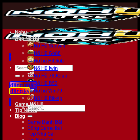
Bỏ
qua
nội
dung
Nohu
App Nổ Hũ
Nổ Hũ Sunwin
Nổ Hũ Go88
Nổ hũ Hitclub
Nổ Hũ Iwin
Nổ Hũ 789Club
Nổ Hũ B52
đăng nhập
Nổ hũ Win79
đăng ký
Nổ Hũ Rikvip
Game Nổ Hũ
Tip Nổ Hũ
Blog
Game Đánh Bài
Cổng Game Bài
Top Nhà Cái
Tip Nhà Cái