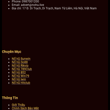
Phone: 0987001200
Email:
advert@nohu.live
Địa chỉ:
17 Đ. Di Trạch, Di Trạch, Nam Từ Liêm, Hà Nội, Việt Nam
Chuyên Mục
Nổ hũ Sunwin
Nổ hũ Go88
Nổ hũ Rikvip
Nổ hũ 789Club
Nổ hũ B52
Nổ hũ Win79
Nổ hũ Iwin
Nổ hũ Hitclub
Thông Tin
Giới Thiệu
Chính Sách Bảo Mật