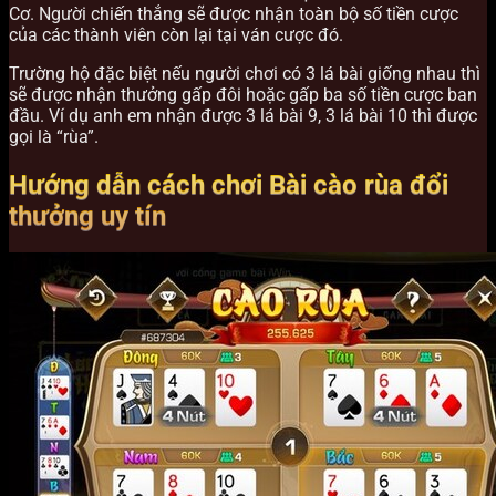
Cơ. Người chiến thắng sẽ được nhận toàn bộ số tiền cược
của các thành viên còn lại tại ván cược đó.
Trường hộ đặc biệt nếu người chơi có 3 lá bài giống nhau thì
sẽ được nhận thưởng gấp đôi hoặc gấp ba số tiền cược ban
đầu. Ví dụ anh em nhận được 3 lá bài 9, 3 lá bài 10 thì được
gọi là “rùa”.
Hướng dẫn cách chơi Bài cào rùa
đổi
thưởng uy tín