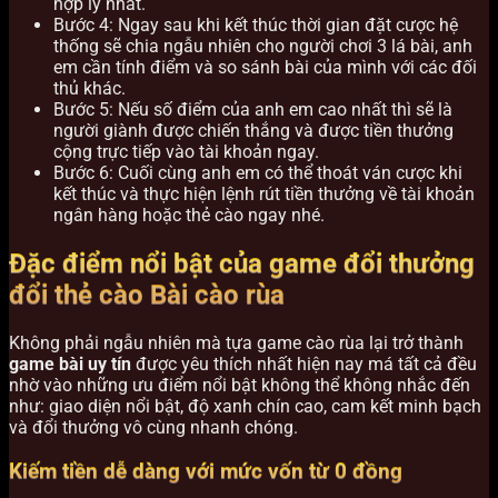
hợp lý nhất.
Bước 4: Ngay sau khi kết thúc thời gian đặt cược hệ
thống sẽ chia ngẫu nhiên cho người chơi 3 lá bài, anh
em cần tính điểm và so sánh bài của mình với các đối
thủ khác.
Bước 5: Nếu số điểm của anh em cao nhất thì sẽ là
người giành được chiến thắng và được tiền thưởng
cộng trực tiếp vào tài khoản ngay.
Bước 6: Cuối cùng anh em có thể thoát ván cược khi
kết thúc và thực hiện lệnh rút tiền thưởng về tài khoản
ngân hàng hoặc thẻ cào ngay nhé.
Đặc điểm nổi bật của
game đổi thưởng
đổi thẻ cào
Bài cào rùa
Không phải ngẫu nhiên mà tựa game cào rùa lại trở thành
game bài uy tín
được yêu thích nhất hiện nay má tất cả đều
nhờ vào những ưu điểm nổi bật không thể không nhắc đến
như: giao diện nổi bật, độ xanh chín cao, cam kết minh bạch
và đổi thưởng vô cùng nhanh chóng.
Kiếm tiền dễ dàng với mức vốn từ 0 đồng