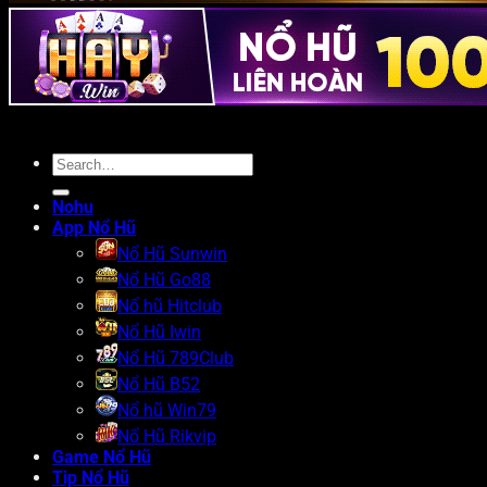
Nohu
App Nổ Hũ
Nổ Hũ Sunwin
Nổ Hũ Go88
Nổ hũ Hitclub
Nổ Hũ Iwin
Nổ Hũ 789Club
Nổ Hũ B52
Nổ hũ Win79
Nổ Hũ Rikvip
Game Nổ Hũ
Tip Nổ Hũ