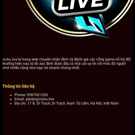
nohu.live
là trang web chuyên nhận định và đánh giá các cổng game nổ hũ đổi
thưởng hiện nay, từ đó xác định được đâu là nhà cái uy tín với mức độ người
chơi nhiều cũng như nạp rút nhanh chóng nhất.
Thông tin liên hệ
Phone: 0987001200
Email:
advert@nohu.live
Địa chỉ:
17 Đ. Di Trạch, Di Trạch, Nam Từ Liêm, Hà Nội, Việt Nam