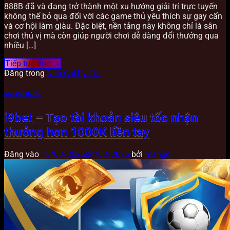
888B đã và đang trở thành một xu hướng giải trí trực tuyến
không thể bỏ qua đối với các game thủ yêu thích sự gay cấn
và cơ hội làm giàu. Đặc biệt, nền tảng này không chỉ là sân
chơi thú vị mà còn giúp người chơi dễ dàng đổi thưởng qua
nhiều […]
Tiếp tục đọc
→
Đăng trong
Nhà Cái Uy Tín
Nhà Cái Uy Tín
i9bet – Tạo tài khoản siêu tốc nhận
thưởng hơn 1000K liền tay
Đăng vào
13/03/2025
04/02/2025
bởi
mango