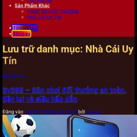
Sản Phẩm Khác
GAME BÀI ĐỔI THƯỞNG
NHÀ CÁI UY TÍN
đăng nhập
đăng ký
Lưu trữ danh mục:
Nhà Cái Uy
Tín
Nhà Cái Uy Tín
Sv388 – Sân chơi đổi thưởng an toàn,
tiện lợi và siêu hấp dẫn
Đăng vào
14/03/2025
04/02/2025
bởi
mango