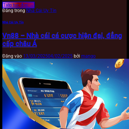
Tiếp tục đọc
→
Đăng trong
Nhà Cái Uy Tín
Nhà Cái Uy Tín
Vn88 – Nhà cái cá cược hiện đại, đẳng
cấp châu Á
Đăng vào
13/03/2025
04/02/2025
bởi
mango