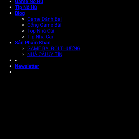
Game Nổ Hũ
Tip Nổ Hũ
Blog
Game Đánh Bài
Cổng Game Bài
Top Nhà Cái
Tip Nhà Cái
Sản Phẩm Khác
GAME BÀI ĐỔI THƯỞNG
NHÀ CÁI UY TÍN
-
Newsletter