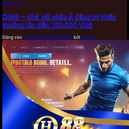
Nhà Cái Uy Tín
Qh88 – Nhà cái châu Á đăng ký nhận
thưởng lên đến 100.000 VNĐ
Đăng vào
12/03/2025
04/02/2025
bởi
mango