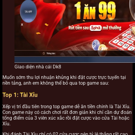
Giao diện nhà cái Dk8
Muốn sớm thu lợi nhuận khủng khi đặt cược trực tuyến tại
nền tảng, anh em không thể bỏ qua top game sau:
Top 1: Tài Xỉu
Xếp vị trí đầu tiên trong top game dễ ăn tiền chính là Tài Xỉu.
Con game này có cách chơi rất đơn giản khi chỉ cần dự đoán
tổng điểm của 3 viên xúc xắc rồi đặt cược vào cửa Tài hoặc
Xỉu.
Khi đánh Tài Xỉu chỉ có 02 cửa cược nên tỷ lệ thắng rất cao.