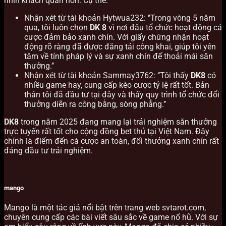
nhìn khách quan hơn. Cụ thể:
Nhận xét từ tài khoản Hytwua232: ‘’Trong vòng 5 năm
qua, tôi luôn chọn
DK 8
vì nơi đâu tổ chức hoạt động cá
cược đảm bảo xanh chín. Với giấy chứng nhận hoạt
động rõ ràng đã được đăng tải công khai, giúp tôi yên
tâm về tính pháp lý và sự xanh chín để thoải mái săn
thưởng.’’
Nhận xét từ tài khoản Sammay3762: ‘’Tôi thấy
DK8
có
nhiều game hay, cung cấp kèo cược tỷ lệ rất tốt. Bản
thân tôi đã đầu tư tại đây và thấy quy trình tổ chức đổi
thưởng diễn ra công bằng, sòng phẳng.’’
DK8
trong năm 2025 đang mang lại trải nghiệm săn thưởng
trực tuyến rất tốt cho cộng đồng bet thủ tại Việt Nam. Đây
chính là điểm đến cá cược an toàn, đổi thưởng xanh chín rất
đáng đầu tư trải nghiệm.
mango
Mango là một tác giả nổi bật trên trang web svtarot.com,
chuyên cung cấp các bài viết sâu sắc về game nổ hũ. Với sự