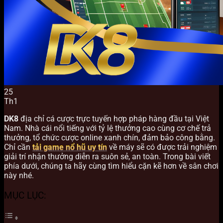
25
Th1
DK8
địa chỉ cá cược trực tuyến hợp pháp hàng đầu tại Việt
Nam. Nhà cái nổi tiếng với tỷ lệ thưởng cao cùng cơ chế trả
thưởng, tổ chức cược online xanh chín, đảm bảo công bằng.
Chỉ cần
tải game nổ hũ uy tín
về máy sẽ có được trải nghiệm
giải trí nhận thưởng diễn ra suôn sẻ, an toàn. Trong bài viết
phía dưới, chúng ta hãy cùng tìm hiểu cặn kẽ hơn về sân chơi
này nhé.
MỤC LỤC: