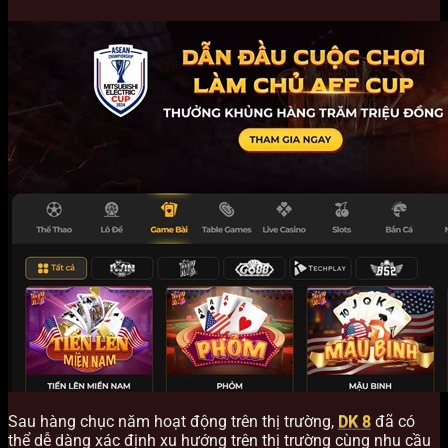
Sau hàng chục năm hoạt động trên thị trường,
DK 8
đã có
thể dễ dàng xác định xu hướng trên thị trường cùng nhu cầu