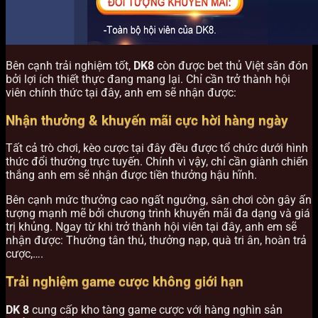
Bên cạnh trải nghiệm tốt,
DK8
còn được bet thủ Việt săn đón
bởi lợi ích thiết thực đang mang lại. Chỉ cần trở thành hội
viên chính thức tại đây, anh em sẽ nhận được:
Nhận thưởng & khuyến mãi cực hời hàng ngày
Tất cả trò chơi, kèo cược tại đây đều được tổ chức dưới hình
thức đổi thưởng trực tuyến. Chính vì vậy, chỉ cần giành chiến
thắng anh em sẽ nhận được tiền thưởng hậu hĩnh.
Bên cạnh mức thưởng cao ngất ngưởng, sân chơi còn gây ấn
tượng mạnh mẽ bởi chương trình khuyến mãi đa dạng và giá
trị khủng. Ngay từ khi trở thành hội viên tại đây, anh em sẽ
nhận được: Thưởng tân thủ, thưởng nạp, quà tri ân, hoàn trả
cược,….
Trải nghiệm game cược không giới hạn
DK 8
cung cấp kho tàng game cược với hàng nghìn sản