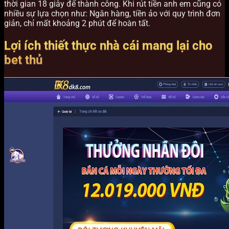
thời gian 18 giây để thành công. Khi rút tiền anh em cũng có
nhiều sự lựa chọn như: Ngân hàng, tiền ảo với quy trình đơn
giản, chỉ mất khoảng 2 phút để hoàn tất.
Lợi ích thiết thực nhà cái mang lại cho
bet thủ