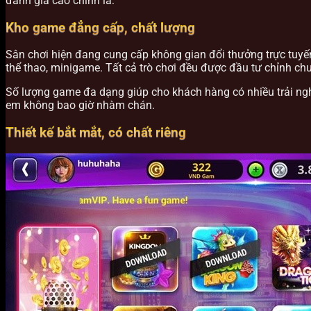
đánh giá cao chính là:
Kho game đẳng cấp, chất lượng
Sân chơi hiện đang cung cấp không gian đổi thưởng trực tuyế
thể thao, minigame. Tất cả trò chơi đều được đầu tư chỉnh chu
Số lượng game đa dạng giúp cho khách hàng có nhiều trải nghi
em không bao giờ nhàm chán.
Thiết kế bắt mắt, có chất riêng