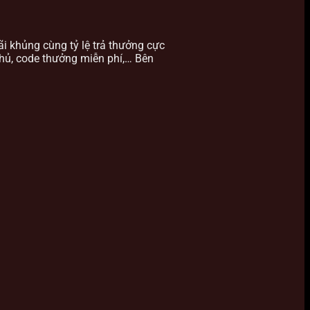
i khủng cùng tỷ lệ trả thưởng cực
thủ, code thưởng miễn phí,… Bên