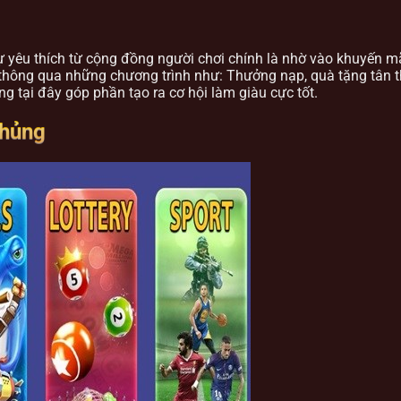
 yêu thích từ cộng đồng người chơi chính là nhờ vào khuyến mã
ày thông qua những chương trình như: Thưởng nạp, quà tặng tân 
g tại đây góp phần tạo ra cơ hội làm giàu cực tốt.
khủng