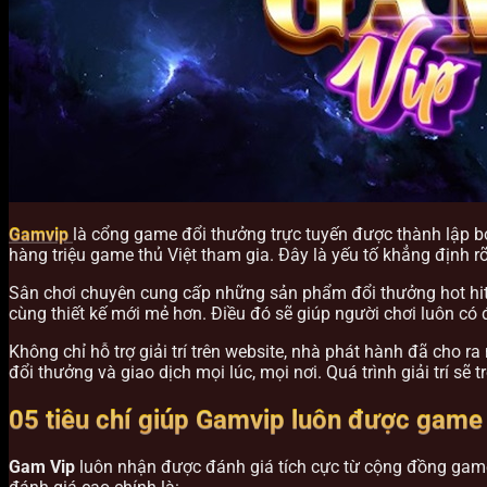
Gamvip
là cổng game đổi thưởng trực tuyến được thành lập bở
hàng triệu game thủ Việt tham gia. Đây là yếu tố khẳng định r
Sân chơi chuyên cung cấp những sản phẩm đổi thưởng hot hit nh
cùng thiết kế mới mẻ hơn. Điều đó sẽ giúp người chơi luôn c
Không chỉ hỗ trợ giải trí trên website, nhà phát hành đã cho r
đổi thưởng và giao dịch mọi lúc, mọi nơi. Quá trình giải trí sẽ
05 tiêu chí giúp Gamvip luôn được game
Gam Vip
luôn nhận được đánh giá tích cực từ cộng đồng game 