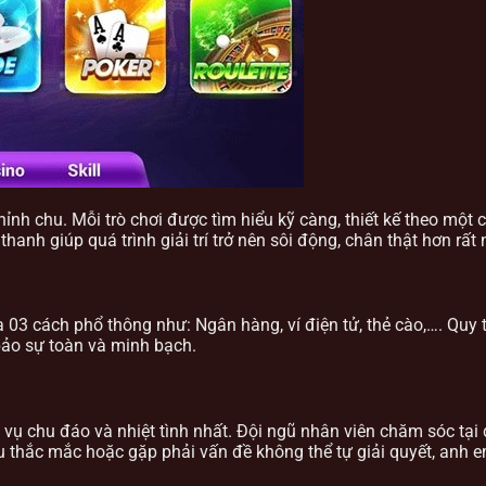
ỉnh chu. Mỗi trò chơi được tìm hiểu kỹ càng, thiết kế theo một c
anh giúp quá trình giải trí trở nên sôi động, chân thật hơn rất 
a 03 cách phổ thông như: Ngân hàng, ví điện tử, thẻ cào,…. Quy
 bảo sự toàn và minh bạch.
vụ chu đáo và nhiệt tình nhất. Đội ngũ nhân viên chăm sóc tại
u thắc mắc hoặc gặp phải vấn đề không thể tự giải quyết, anh em