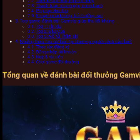
Thiết kế bắt mắt, có chất riêng
Thanh toán nhanh gọn, minh bạch
Phục vụ chu đáo
Khuyến mãi khủng, trả thưởng cao
Top game đánh bài Gamvip giúp thu lãi khủng
Top 1: Tài Xỉu
Top 2: Bầu Cua
Top 3: Nổ hũ Thần Tài
Những thao tác cơ bản tại Gamvip người chơi cần biết
Thao tác đăng ký
Đăng nhập tài khoản
Nạp & rút tiền
Chơi game đổi thưởng
Tổng quan về
đánh bài đổi thưởng
Gamv