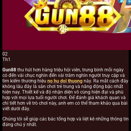
02
Th1
Gun88
thu hút hơn hàng triệu hội viên, trung bình mỗi ngày
có đến vài chục nghìn đến vài trăm nghìn người truy cập và
tìm kiếm thương hiệu
no hu doi thuong
này. Ra mắt cách đây
không lâu đây là sân chơi trẻ trung và năng động bậc nhất
hiện nay. Thiết kế và độ nhận diện vô cùng hiện đại và phù
hợp với mọi lựa tuổi người chơi. Để đánh giá khách quan và
chi tiết hơn về trò chơi này, anh em có thể tham khảo qua bài
viết dưới đây.
Chúng tôi sẽ giúp các bác tổng hợp và liệt kê những thông tin
đáng chú ý nhất.