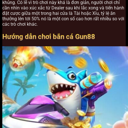
khủng. Có lẽ vì trò chơi này khá là đơn giản, người chơi chỉ
cần nhìn vào xúc xắc từ Dealer sau khi lắc xong và tiến hành
đặt cược giữa một trong hai cửa là Tài hoặc Xỉu, tỷ lệ ăn
thưởng lên tới 50% nó là một con số cao hơn rất nhiều so với
các trò chơi khác.
Hướng dẫn chơi bắn cá Gun88