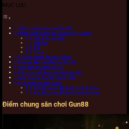
MỤC LỤC:
Điểm chung sân chơi Gun88
Danh sách game bài ăn tiền tại Gun88
Giới thiệu Sâm lốc
Tiến lên
3 lá
Phỏm
Chi tiết game Tài xỉu Gun88
Hướng dẫn chơi bắn cá Gun88
Minigame Gun88 có gì?
Cá cược thể thao Gun88 hấp dẫn
Live Casino Gun88 người thật
Quy trình rút tiền Gu88
Rút tiền game đổi thưởng rút thẻ cào
Rút tiền game đổi thưởng Ngân hàng
Điểm chung sân chơi Gun88