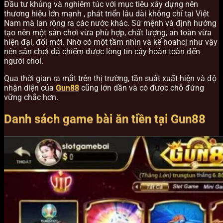
Đầu tư khủng và nghiêm túc với mục tiêu xây dựng nên
thương hiệu lớn mạnh , phát triển lâu dài không chỉ tại Việt
Nam mà lan rộng ra các nước khác. Sứ mệnh và định hướng
tạo nên một sân chơi vừa phù hợp, chất lượng, an toàn vừa
hiện đại, đổi mới. Nhờ có một tầm nhìn và kế hoahcj như vậy
nên sân chơi đã chiếm được lòng tin cậy hoàn toàn đến
người chơi.
Qua thời gian ra mắt trên thị trường, tần suất xuất hiện và độ
nhận diện của
Gun88
cũng lớn dần và có được chỗ đứng
vững chắc hơn.
Danh sách game bài ăn tiền tại Gun88