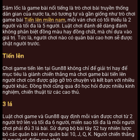
Sâm lốc là game bài nổi tiếng là trò chơi bài truyền thống
dân gian của nước ta, nó tương tự và gần giống như trò chơi
game bài
Tiến lên miền nam
, mỗi ván chơi có tối thiểu là 2
người và tối đa là 5 người. Luật chơi đánh dễ dàng đánh
không phân biệt đồng màu hay đồng chất, mà chỉ dựa vào
giá trị. Tức là, người chơi nào có quân bài cao hơn sẽ được
chặt người trước.
Tiến lên
Chơi game tiến lên tại Gun88 không chỉ để giải trí hay để
mục tiêu là giành chiến thắng mà chơi game bài tiến lên
người chơi còn được gặp gỡ trò chuyện và kết bạn với nhiều
người khác. Đồng thời cũng qua đó học hỏi được nhiều kinh
nghiệm, chiến thuật từ các cao thủ.
3 lá
Luật chơi game và Gun88 quy định mỗi ván được chơi từ 2
người trở lên và tối đa 6 người, miễn sao tối đa là mỗi người
chơi phải đủ 3 lá bài. Sử dụng bộ bài tây 52 tuy nhiên lược
bỏ các quân bài như quân bài 10, J, Q, K. Người chiến thắng