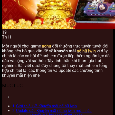
19
Th11
Một người chơi game
nohu
đổi thưởng trực tuyến tuyệt đối
không nên bỏ qua vấn đề về
khuyến mãi
nổ hũ Iwin
vì đây
chính là các cơ hội để anh em được tiếp thêm nguồn lực dồi
dào và cộng với sự thúc đẩy tinh thần khi tham gia trải
nghiệm. Bài viết dưới đây chúng tôi thay mặt anh em tổng
hợp chi tiết lại các thông tin và update các chương trình
khuyến mãi hiện nhé!
MỤC LỤC:
Giới thiệu về Khuyến mãi nổ hũ Iwin
Update các Khuyến mãi nổ hũ Iwin mới nhất