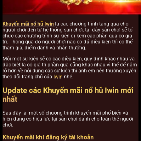
Khuyến mãi nổ hũ Iwin
là các chương trình tặng quà cho
người chơi đến từ hệ thống sân chơi, tại đây sân chơi sẽ tổ
chức các chương trình sự kiện đi kèm các phần quà có giá
trị. Thông qua đó người chơi nào có đủ điều kiện thì có thể
tham gia, điểm danh và nhận thưởng.
Mỗi một sự kiện sẽ có các điều kiện, quy định khác nhau và
đặc biệt là có giá trị phần quà cũng khác nhau vì thế để nắm
rõ hơn về nội dung các sự kiện thì anh em nên thường xuyên
theo dõi trang chủ của
Iwin
nhé.
Update các Khuyến mãi nổ hũ Iwin mới
nhất
Sau đây là một số chương trình khuyến mãi phổ biến và
hiện đang có hiệu lực tại sân chơi dành cho toàn thể người
chơi.
Khuyến mãi khi đăng ký tài khoản