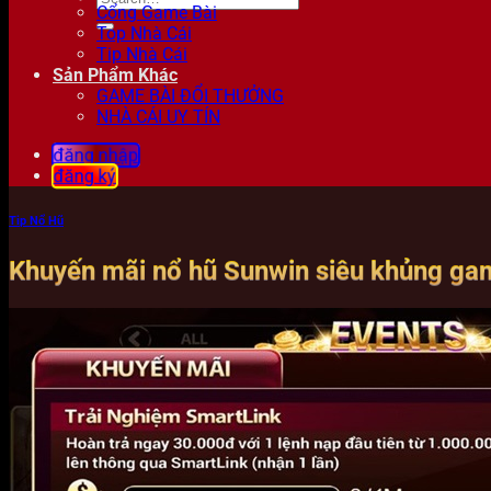
Cổng Game Bài
Top Nhà Cái
Tip Nhà Cái
Sản Phẩm Khác
GAME BÀI ĐỔI THƯỞNG
NHÀ CÁI UY TÍN
đăng nhập
đăng ký
Tip Nổ Hũ
Khuyến mãi nổ hũ Sunwin siêu khủng gam