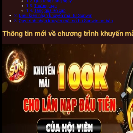
Quà tặng hàng ngày
Thưởng nạp
Tặng quà lên cấp
Điều kiện nhận khuyến mãi từ Sunwin
Quy trình nhận khuyến mãi nổ hũ Sunwin cơ bản
Thông tin mới về chương trình khuyến m