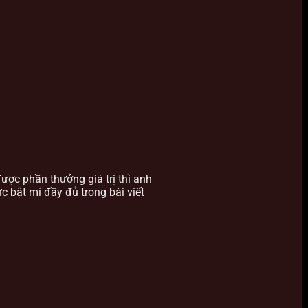
ược phần thưởng giá trị thì anh
c bật mí đầy đủ trong bài viết