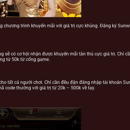
g chương trình khuyến mãi với giá trị cực khủng. Đăng ký Sunw
g sẽ có cơ hội nhận được khuyến mãi tân thủ cực giá trị. Chỉ cầ
ởng từ 50k từ cổng game.
ho tất cả người chơi. Chỉ cần đều đặn đăng nhập tài khoản Su
code thưởng với giá trị từ 20k – 500k về tay.