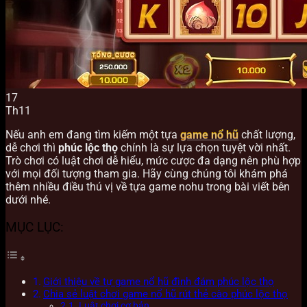
17
Th11
Nếu anh em đang tìm kiếm một tựa
game nổ hũ
chất lượng,
dễ chơi thì
phúc lộc thọ
chính là sự lựa chọn tuyệt vời nhất.
Trò chơi có luật chơi dễ hiểu, mức cược đa dạng nên phù hợp
với mọi đối tượng tham gia. Hãy cùng chúng tôi khám phá
thêm nhiều điều thú vị về tựa game nohu trong bài viết bên
dưới nhé.
MỤC LỤC:
Giới thiệu về tự game nổ hũ đình đám phúc lộc thọ
Chia sẻ luật chơi game nổ hũ rút thẻ cào phúc lộc thọ
Luật chơi cơ bản