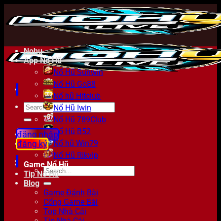
Bỏ
qua
nội
dung
Nohu
App Nổ Hũ
Nổ Hũ Sunwin
Nổ Hũ Go88
Nổ hũ Hitclub
Nổ Hũ Iwin
Nổ Hũ 789Club
Nổ Hũ B52
đăng nhập
Nổ hũ Win79
đăng ký
Nổ Hũ Rikvip
Game Nổ Hũ
Tip Nổ Hũ
Blog
Game Đánh Bài
Cổng Game Bài
Top Nhà Cái
Tip Nhà Cái