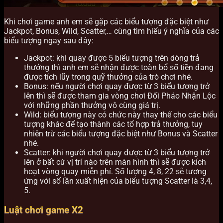
Khi chơi game anh em sẽ gặp các biểu tượng đặc biệt như
Jackpot, Bonus, Wild, Scatter,… cùng tìm hiểu ý nghĩa của các
biểu tượng ngay sau đây:
Jackpot: khi quay được 5 biểu tượng trên dòng trả
thưởng thì anh em sẽ nhận được toàn bổ số tiền đang
được tích lũy trong quỹ thưởng của trò chơi nhé.
Bonus: nếu người chơi quay được từ 3 biểu tượng trở
lên thì sẽ được tham gia vòng chơi Đối Pháo Nhận Lộc
với những phần thưởng vô cùng giá trị.
Wild: biểu tượng này có chức này thay thế cho các biểu
tượng khác để tạo thành các tổ hợp trả thưởng, tuy
nhiên trừ các biểu tượng đặc biệt như Bonus và Scatter
nhé.
Scatter: khi người chơi quay được từ 3 biểu tượng trở
lên ở bất cứ vị trí nào trên màn hình thì sẽ được kích
hoạt vòng quay miễn phí. Số lượng 4, 8, 22 sẽ tương
ứng với số lần xuất hiện của biểu tượng Scatter là 3,4,
5.
Luật chơi game X2