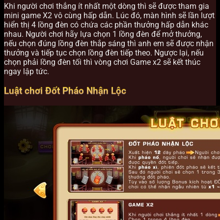
Khi người chơi thắng ít nhất một dòng thì sẽ được tham gia
mini game X2 vô cùng hấp dẫn. Lúc đó, màn hình sẽ lần lượt
hiển thị 4 lồng đèn có chứa các phần thưởng hấp dẫn khác
nhau. Người chơi hãy lựa chọn 1 lồng đèn để mở thưởng,
nếu chọn đúng lồng đèn thắp sáng thì anh em sẽ được nhận
thưởng và tiếp tục chọn lồng đèn tiếp theo. Ngược lại, nếu
chọn phải lồng đèn tối thì vòng chơi Game x2 sẽ kết thúc
ngay lập tức.
Luật chơi Đốt Pháo Nhận Lộc