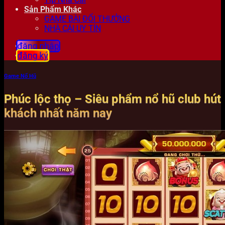
Sản Phẩm Khác
GAME BÀI ĐỔI THƯỞNG
NHÀ CÁI UY TÍN
đăng nhập
đăng ký
Game Nổ Hũ
Phúc lộc thọ – Siêu phẩm nổ hũ club hút
khách nhất năm nay