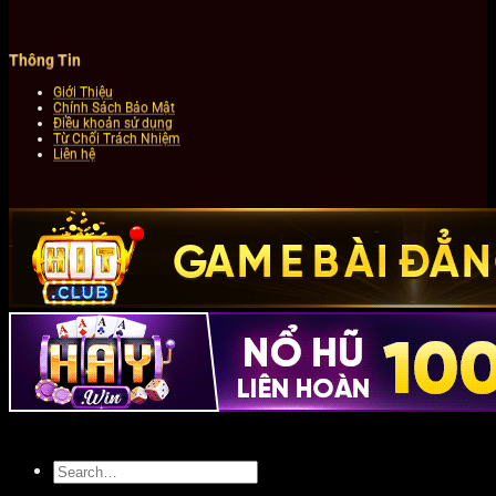
Thông Tin
Giới Thiệu
Chính Sách Bảo Mật
Điều khoản sử dụng
Từ Chối Trách Nhiệm
Liên hệ