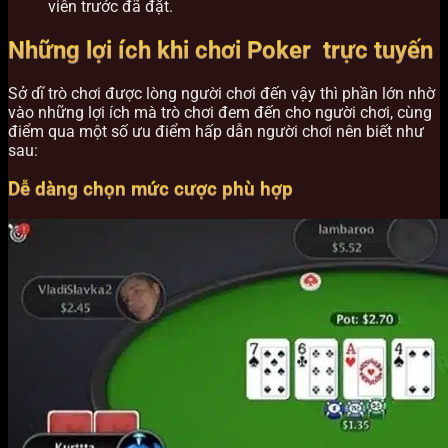
viên trước đã đặt.
Những lợi ích khi chơi Poker trực tuyến
Sở dĩ trò chơi được lòng người chơi đến vậy thì phần lớn nhờ
vào những lợi ích mà trò chơi đem đến cho người chơi, cùng
điểm qua một số ưu điểm hấp dẫn người chơi nên biết như
sau:
Dễ dàng chọn mức cược phù hợp