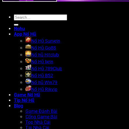
Nohu
App Nổ Hũ
Nổ Hũ Sunwin
Nổ Hũ Go88
Nổ hũ Hitclub
Nổ Hũ Iwin
Nổ Hũ 789Club
Nổ Hũ B52
Nổ hũ Win79
Nổ Hũ Rikvip
Game Nổ Hũ
Tip Nổ Hũ
Blog
Game Đánh Bài
Cổng Game Bài
Top Nhà Cái
Tip Nhà Cái