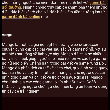
cho những người chơi niềm đam mê mãnh liệt với
game bài
đổi thưởng
. Nhanh chóng truy cập để khám phá thêm những
điều đặc biệt về trò chơi và đặc biệt kiếm tiền thưởng lớn từ
game đánh bài online
nhé.
mango
Mango là một tác giả nổi bật trên trang web svtarot.com,
chuyên cung cấp các bài viết sâu sắc về game nổ hũ. Với sự
am hiểu sâu rộng về lĩnh vực này, Mango đã chia sẻ nhiều
bài viết chi tiết, giúp người chơi hiểu rõ hơn về các tựa game
nổ hũ phổ biến. Chẳng hạn, trong bài viết về game "Ông Đồ",
Mango đã phân tích cụ thể về cách chơi, quy định vòng quay,
luật săn hũ và quy trình rút tiền, mang lại cho người đọc cái
nhìn tổng quan và chi tiết về trò chơi này. Ngoài ra, Mango
còn đánh giá các cổng game uy tín như Sunwin, Go88,
HitClub,.. giúp người chơi lựa chọn nền tảng an toàn và đáng
tin cậy để trải nghiệm.