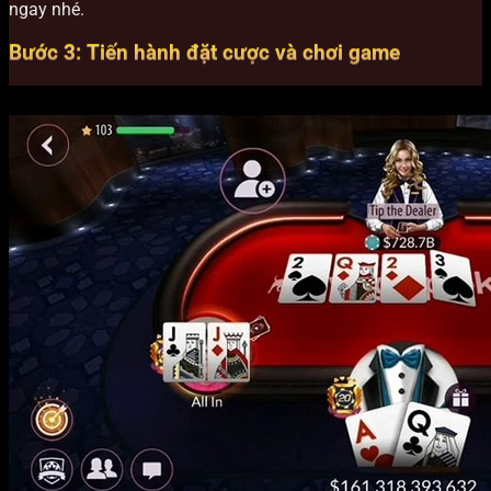
ngay nhé.
Bước 3: Tiến hành đặt cược và chơi game