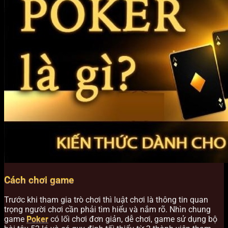
Cách chơi game
Trước khi tham gia trò chơi thì luật chơi là thông tin quan
trọng người chơi cần phải tìm hiểu và nắm rõ. Nhìn chung
game
Poker
có lối chơi đơn giản, dễ chơi, game sử dụng bộ