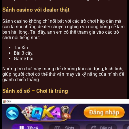
Sảnh casino với dealer thật
Sảnh casino không chỉ nổi bật với các trò chơi hấp dẫn mà
còn là nơi những dealer chuyên nghiệp và nóng bỏng sẽ làm
bạn hài lòng. Tại đây, anh em có thể tham gia vào các trò
chơi nổi tiếng như:
Tài Xỉu.
Bài 3 cây.
Game bài.
Những trò chơi này mang đến không khí sôi động, kịch tính,
giúp người chơi có thể thử vận may và kỹ năng của mình để
giành chiến thắng.
Sảnh xổ số – Chơi là trúng