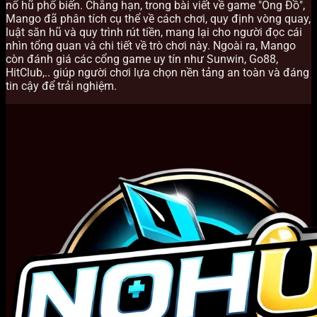
nổ hũ phổ biến. Chẳng hạn, trong bài viết về game "Ông Đồ",
Mango đã phân tích cụ thể về cách chơi, quy định vòng quay,
luật săn hũ và quy trình rút tiền, mang lại cho người đọc cái
nhìn tổng quan và chi tiết về trò chơi này. Ngoài ra, Mango
còn đánh giá các cổng game uy tín như Sunwin, Go88,
HitClub,.. giúp người chơi lựa chọn nền tảng an toàn và đáng
tin cậy để trải nghiệm.