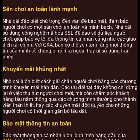
Sân chơi an toàn lành mạnh
Nhà cái đặc biệt chú trọng đến vấn đề bảo mật, đảm bảo
người chơi có một sân chơi an toàn và minh bạch. Nhà cái
sử dụng công nghệ mã hóa SSL để bảo vệ dữ liệu người
chơi, giúp bảo vệ tối đa thông tin cá nhân cũng như các giao
dịch tài chính. Với QKA, bạn có thể yên tâm rằng mọi thông
tin của mình sẽ không bị rò rỉ ra ngoài hay bị sử dụng trái
phép.
Khuyến mãi khủng nhất
Nhà cái luôn biết cách giữ chân người chơi bằng các chương
trình khuyến mãi hấp dẫn. Các ưu đãi tại đây không chỉ dừng
lại ở việc thu hút người chơi mới, mà còn chăm sóc khách
hàng lâu năm thông qua các chương trình thưởng cho thành
viên thân thiết, hay các khuyến mãi độc quyền cho những
người chơi có thời gian gắn bó lâu dài.
Bảo mật thông tin an toàn
Bảo mật thông tin cá nhân luôn là ưu tiên hàng đầu của