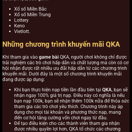
Xổ số Miền Bắc
Xổ số Miền Trung
Lottery
Keno
Vietlott.
Những chương trình khuyến mãi QKA
Khi tham gia vào
game bài
QKA, người chơi không chỉ được
trải nghiệm các trò chơi hấp dẫn và chất lượng mà còn có cơ
hội nhận được rất nhiều ưu đãi hấp dẫn từ các chương trình
khuyến mãi. Dưới đây là một số chương trình khuyến mãi
đang được áp dụng:
Khi bạn thực hiện nạp tiền lần đầu tiên tại
QKA
, bạn sẽ
nhận ngay 100% giá trị nạp. Điều này có nghĩa là nếu
bạn nạp 100k, bạn sẽ nhận thêm 100k nữa để thỏa sức
tham gia các trò chơi yêu thích. Chương trình này áp
dụng cho mọi tài khoản và phương thức nạp, mang
đến cơ hội tăng cường vốn chơi ngay từ đầu.
Để tạo điều kiện cho các thành viên tham gia nhận
được nhiều quyền lợi hơn, QKA tổ chức các chương