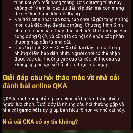
trình khuyến mãi hàng tháng. Các chương trình này
không chỉ đem lại các ưu đãi hấp dẫn mà còn mang
đến cơ hội thắng lớn mỗi tháng.
Khi đến sinh nhật của bạn, sân chơi sẽ gửi tặng những
món quà đặc biệt để chúc mừng. Chương trình Sinh
nhật giúp bạn cảm thấy đặc biệt hơn khi tham gia vào
cộng đồng QKA, và cũng là cơ hội để nhận các phần
thưởng hấp dẫn từ nhà cái.
Chương trình X2 – X3 – X6 hũ tại đây là một trong
những điểm hấp dẫn nhất. Người chơi có thể nhận
được các giải thưởng cực cao từ các hũ thưởng và
không bị giới hạn số hũ nhận được mỗi ngày.
Giải đáp câu hỏi thắc mắc về nhà cái
đánh bài online QKA
QKA là một trong những sân chơi nổi bật và được nhiều
người lựa chọn. Dưới đây là những câu hỏi thường gặp về
nhà cái
game bài
này, giúp bạn hiểu rõ hơn về nhà cái này.
Nhà cái QKA có uy tín không?