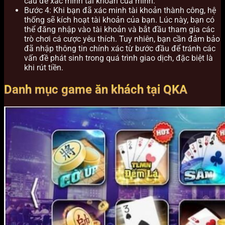
cầu để xác minh tài khoản của mình.
Bước 4: Khi bạn đã xác minh tài khoản thành công, hệ
thống sẽ kích hoạt tài khoản của bạn. Lúc này, bạn có
thể đăng nhập vào tài khoản và bắt đầu tham gia các
trò chơi cá cược yêu thích. Tuy nhiên, bạn cần đảm bảo
đã nhập thông tin chính xác từ bước đầu để tránh các
vấn đề phát sinh trong quá trình giao dịch, đặc biệt là
khi rút tiền.
Danh mục game ăn khách tại QKA