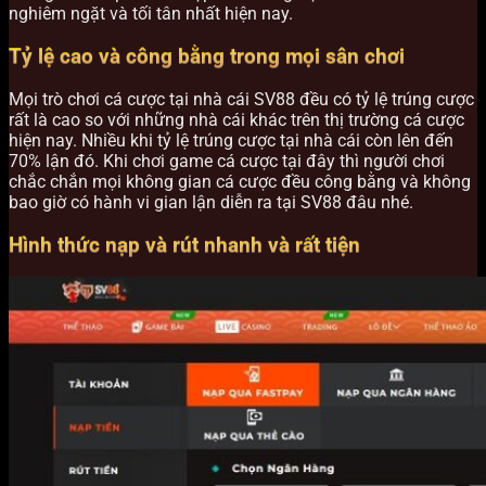
nghiêm ngặt và tối tân nhất hiện nay.
Tỷ lệ cao và công bằng trong mọi sân chơi
Mọi trò chơi cá cược tại nhà cái SV88 đều có tỷ lệ trúng cược
rất là cao so với những nhà cái khác trên thị trường cá cược
hiện nay. Nhiều khi tỷ lệ trúng cược tại nhà cái còn lên đến
70% lận đó. Khi chơi game cá cược tại đây thì người chơi
chắc chắn mọi không gian cá cược đều công bằng và không
bao giờ có hành vi gian lận diễn ra tại SV88 đâu nhé.
Hình thức nạp và rút nhanh và rất tiện