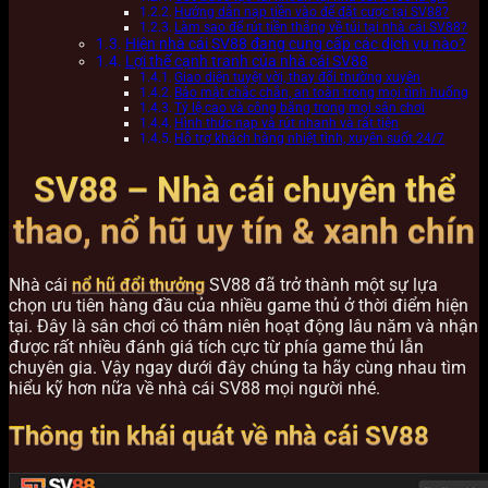
Hướng dẫn nạp tiền vào để đặt cược tại SV88?
Làm sao để rút tiền thắng về túi tại nhà cái SV88?
Hiện nhà cái SV88 đang cung cấp các dịch vụ nào?
Lợi thế cạnh tranh của nhà cái SV88
Giao diện tuyệt vời, thay đổi thường xuyên
Bảo mật chắc chắn, an toàn trong mọi tình huống
Tỷ lệ cao và công bằng trong mọi sân chơi
Hình thức nạp và rút nhanh và rất tiện
Hỗ trợ khách hàng nhiệt tình, xuyên suốt 24/7
SV88 – Nhà cái chuyên thể
thao, nổ hũ uy tín & xanh chín
Nhà cái
nổ hũ đổi thưởng
SV88 đã trở thành một sự lựa
chọn ưu tiên hàng đầu của nhiều game thủ ở thời điểm hiện
tại. Đây là sân chơi có thâm niên hoạt động lâu năm và nhận
được rất nhiều đánh giá tích cực từ phía game thủ lẫn
chuyên gia. Vậy ngay dưới đây chúng ta hãy cùng nhau tìm
hiểu kỹ hơn nữa về nhà cái SV88 mọi người nhé.
Thông tin khái quát về nhà cái SV88