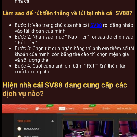
nhà cái
Làm sao để rút tiền thắng về túi tại nhà cái SV88?
Bước 1: Vào trang chủ của nhà cái
SV88
rồi đăng nhập
vào tài khoản của mình
Bước 2: Nhấn vào mục “ Nạp Tiền” rồi sau đó chọn vào
“ Rút Tiền”
Bước 3: Chọn rút qua ngân hàng thì anh em thêm số tài
khoản của mình, còn bằng thẻ cào thì chọn mệnh giá
và số lượng thẻ
Bước 4: Cuối cùng anh em bấm “ Rút Tiền” thêm lần
cuối là xong nhé.
Hiện nhà cái SV88 đang cung cấp các
dịch vụ nào?