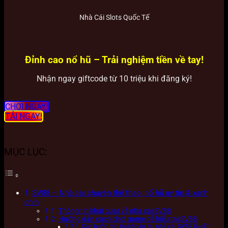
Nhà Cái Slots Quốc Tế
Đỉnh cao nổ hũ – Trải nghiệm tiền về tay!
Nhận ngay giftcode từ 10 triệu khi đăng ký!
CHƠI NGAY!
TẢI NGAY!
MỤC LỤC:
SV88 – Nhà cái chuyên thể thao, nổ hũ uy tín & xanh
chín
Thông tin khái quát về nhà cái SV88
Hướng dẫn cách chơi game dễ hiểu tại SV88
Các bước tạo tài khoản tại nhà cái SV88 là gì?