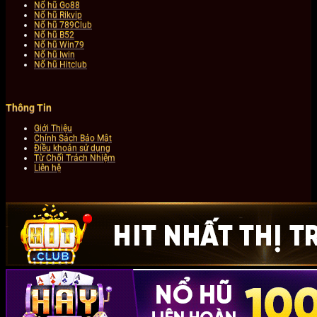
Nổ hũ Go88
Nổ hũ Rikvip
Nổ hũ 789Club
Nổ hũ B52
Nổ hũ Win79
Nổ hũ Iwin
Nổ hũ Hitclub
Thông Tin
Giới Thiệu
Chính Sách Bảo Mật
Điều khoản sử dụng
Từ Chối Trách Nhiệm
Liên hệ