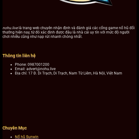
nohu.live
là trang web chuyên nhận định và đánh giá các cổng game nổ hũ đổi
thưởng hiện nay, từ đó xác định được đâu là nhà cái uy tín với mức độ người
chơi nhiều cũng như nạp rút nhanh chóng nhất.
Thông tin liên hệ
Phone: 0987001200
Email:
advert@nohu.live
Địa chỉ:
17 Đ. Di Trạch, Di Trạch, Nam Từ Liêm, Hà Nội, Việt Nam
Chuyên Mục
Nổ hũ Sunwin