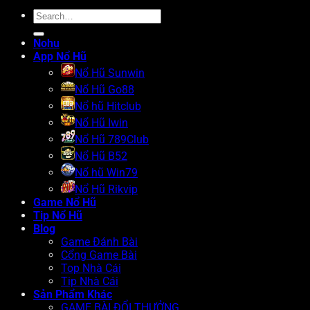
Nohu
App Nổ Hũ
Nổ Hũ Sunwin
Nổ Hũ Go88
Nổ hũ Hitclub
Nổ Hũ Iwin
Nổ Hũ 789Club
Nổ Hũ B52
Nổ hũ Win79
Nổ Hũ Rikvip
Game Nổ Hũ
Tip Nổ Hũ
Blog
Game Đánh Bài
Cổng Game Bài
Top Nhà Cái
Tip Nhà Cái
Sản Phẩm Khác
GAME BÀI ĐỔI THƯỞNG