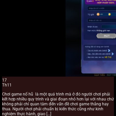
17
Th11
Chơi game nổ hũ là một quá trình mà ở đó người chơi phải
kết hợp nhiều quy trình và giai đoạn nhỏ hơn lại với nhau chứ
không phải chỉ quan tâm đến vấn đề chơi game thắng hay
thua. Người chơi phải chuẩn bị kiến thức cũng như kinh
nghiệm thực hành, giao […]