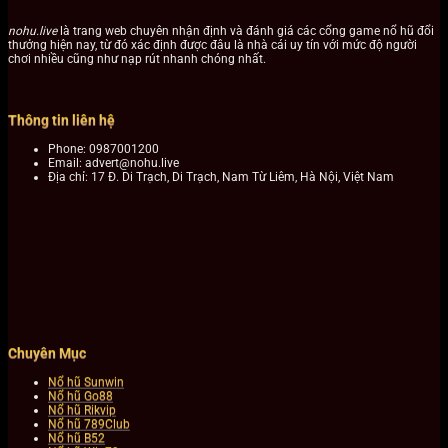
nohu.live
là trang web chuyên nhận định và đánh giá các cổng game nổ hũ đổi
thưởng hiện nay, từ đó xác định được đâu là nhà cái uy tín với mức độ người
chơi nhiều cũng như nạp rút nhanh chóng nhất.
Thông tin liên hệ
Phone: 0987001200
Email:
advert@nohu.live
Địa chỉ:
17 Đ. Di Trạch, Di Trạch, Nam Từ Liêm, Hà Nội, Việt Nam
Chuyên Mục
Nổ hũ Sunwin
Nổ hũ Go88
Nổ hũ Rikvip
Nổ hũ 789Club
Nổ hũ B52