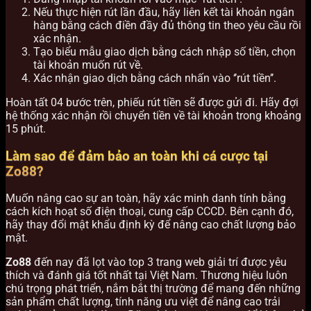
Nếu thực hiện rút lần đầu, hãy liên kết tài khoản ngân
hàng bằng cách điền đầy đủ thông tin theo yêu cầu rồi
xác nhận.
Tạo biểu mẫu giao dịch bằng cách nhập số tiền, chọn
tài khoản muốn rút về.
Xác nhận giao dịch bằng cách nhấn vào ‘’rút tiền’’.
Hoàn tất 04 bước trên, phiếu rút tiền sẽ được gửi đi. Hãy đợi
hệ thống xác nhận rồi chuyển tiền về tài khoản trong khoảng
15 phút.
Làm sao để đảm bảo an toàn khi cá cược tại
Zo88?
Muốn nâng cao sự an toàn, hãy xác minh danh tính bằng
cách kích hoạt số điện thoại, cung cấp CCCD. Bên cạnh đó,
hãy thay đổi mật khẩu định kỳ để nâng cao chất lượng bảo
mật.
Zo88
đến nay đã lọt vào top 3 trang web giải trí được yêu
thích và đánh giá tốt nhất tại Việt Nam. Thương hiệu luôn
chú trọng phát triển, nắm bắt thị trường để mang đến những
sản phẩm chất lượng, tính năng ưu việt để nâng cao trải