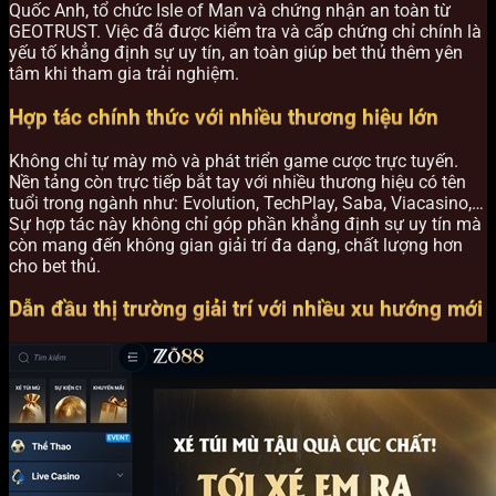
Quốc Anh, tổ chức Isle of Man và chứng nhận an toàn từ
GEOTRUST. Việc đã được kiểm tra và cấp chứng chỉ chính là
yếu tố khẳng định sự uy tín, an toàn giúp bet thủ thêm yên
tâm khi tham gia trải nghiệm.
Hợp tác chính thức với nhiều thương hiệu lớn
Không chỉ tự mày mò và phát triển game cược trực tuyến.
Nền tảng còn trực tiếp bắt tay với nhiều thương hiệu có tên
tuổi trong ngành như: Evolution, TechPlay, Saba, Viacasino,…
Sự hợp tác này không chỉ góp phần khẳng định sự uy tín mà
còn mang đến không gian giải trí đa dạng, chất lượng hơn
cho bet thủ.
Dẫn đầu thị trường giải trí với nhiều xu hướng mới