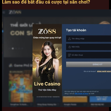
Làm sao để bắt đầu cá cược tại sân chơi?