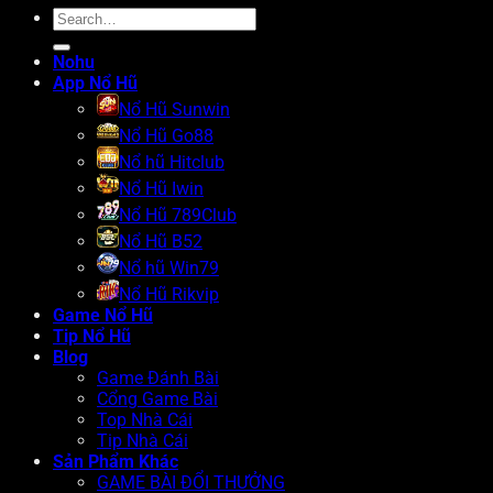
Nohu
App Nổ Hũ
Nổ Hũ Sunwin
Nổ Hũ Go88
Nổ hũ Hitclub
Nổ Hũ Iwin
Nổ Hũ 789Club
Nổ Hũ B52
Nổ hũ Win79
Nổ Hũ Rikvip
Game Nổ Hũ
Tip Nổ Hũ
Blog
Game Đánh Bài
Cổng Game Bài
Top Nhà Cái
Tip Nhà Cái
Sản Phẩm Khác
GAME BÀI ĐỔI THƯỞNG