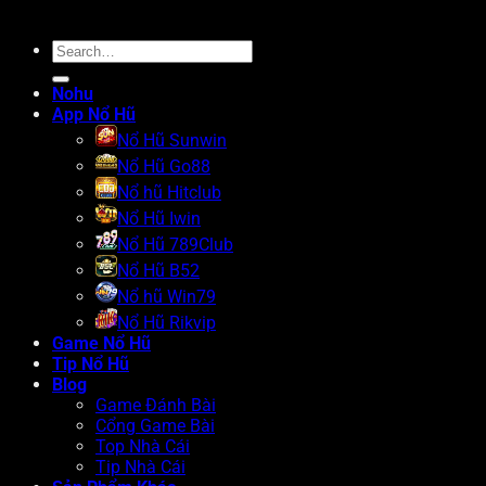
Nohu
App Nổ Hũ
Nổ Hũ Sunwin
Nổ Hũ Go88
Nổ hũ Hitclub
Nổ Hũ Iwin
Nổ Hũ 789Club
Nổ Hũ B52
Nổ hũ Win79
Nổ Hũ Rikvip
Game Nổ Hũ
Tip Nổ Hũ
Blog
Game Đánh Bài
Cổng Game Bài
Top Nhà Cái
Tip Nhà Cái