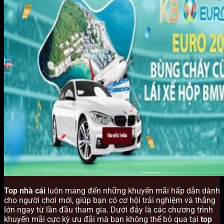
Top nhà cái
luôn mang đến những khuyến mãi hấp dẫn dành
cho người chơi mới, giúp bạn có cơ hội trải nghiệm và thắng
lớn ngay từ lần đầu tham gia. Dưới đây là các chương trình
khuyến mãi cực kỳ ưu đãi mà bạn không thể bỏ qua tại
top