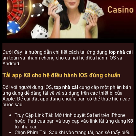
Dưới đây là hướng dẫn chi tiết cách tải ứng dụng
top nhà cái
an toàn và nhanh chóng cho cả hai hệ điều hành iOS và
Android.
Tải app K8 cho hệ điều hành iOS đúng chuẩn
Đối với người dùng iOS,
top nhà cái
cung cấp một phiên bản
ứng dụng dễ dàng tải về và sử dụng trên các thiết bị của
Apple. Để cài đặt app đúng chuẩn, bạn có thể thực hiện các
bước sau:
Truy Cập Link Tải: Mở trình duyệt Safari trên iPhone
hoặc iPad của bạn và truy cập vào link tải ứng dụng
K8
từ nhà cái.
Chọn Phím Tải: Sau khi vào trang tải, bạn sẽ thấy biểu