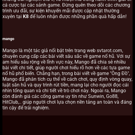
cá cược tại các sảnh game. Đừng quên theo dõi các chương
trình ưu đãi, sự kiện khuyến mãi được cập nhật thường
xuyên tại
K8
để luôn nhận được những phần quà hấp dẫn!
mango
Mango là một tác giả nổi bật trên trang web svtarot.com,
chuyên cung cấp các bài viết sâu sắc về game nổ hũ. Với sự
am hiểu sâu rộng về lĩnh vực này, Mango đã chia sẻ nhiều
bài viết chi tiết, giúp người chơi hiểu rõ hơn về các tựa game
nổ hũ phổ biến. Chẳng hạn, trong bài viết về game "Ông Đồ",
Mango đã phân tích cụ thể về cách chơi, quy định vòng quay,
luật săn hũ và quy trình rút tiền, mang lại cho người đọc cái
nhìn tổng quan và chi tiết về trò chơi này. Ngoài ra, Mango
còn đánh giá các cổng game uy tín như Sunwin, Go88,
HitClub,.. giúp người chơi lựa chọn nền tảng an toàn và đáng
tin cậy để trải nghiệm.