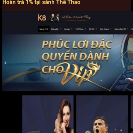
Hoàn trả 1% tại sảnh Thể Thao