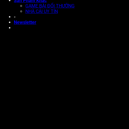
Sản Phẩm Khác
GAME BÀI ĐỔI THƯỞNG
NHÀ CÁI UY TÍN
-
Newsletter