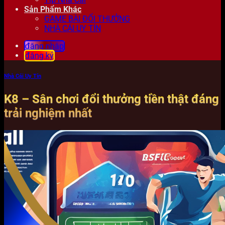
Sản Phẩm Khác
GAME BÀI ĐỔI THƯỞNG
NHÀ CÁI UY TÍN
đăng nhập
đăng ký
Nhà Cái Uy Tín
K8 – Sân chơi đổi thưởng tiền thật đáng
trải nghiệm nhất