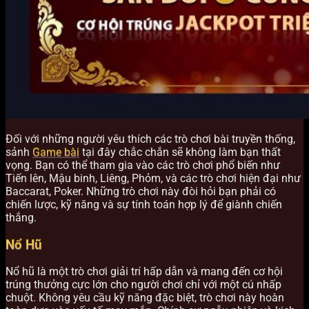
Đối với những người yêu thích các trò chơi bài truyền thống,
sảnh
Game bài
tại đây chắc chắn sẽ không làm bạn thất
vọng. Bạn có thể tham gia vào các trò chơi phổ biến như
Tiến lên, Mậu binh, Liêng, Phỏm, và các trò chơi hiện đại như
Baccarat, Poker. Những trò chơi này đòi hỏi bạn phải có
chiến lược, kỹ năng và sự tính toán hợp lý để giành chiến
thắng.
Nổ Hũ
Nổ hũ là một trò chơi giải trí hấp dẫn và mang đến cơ hội
trúng thưởng cực lớn cho người chơi chỉ với một cú nhấp
chuột. Không yêu cầu kỹ năng đặc biệt, trò chơi này hoàn