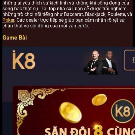
những ai yêu thích sự kịch tính và không khí sống động của
sòng bạc thật sự. Tại
top nhà cái
, bạn sẽ được trải nghiệm
những trò chơi nổi tiếng như Baccarat, Blackjack, Roulette, và
Poker
. Các dealer trực tiếp sẽ giúp bạn cảm nhận rõ rệt sự
chân thật và sôi động của mỗi ván cược.
Game Bài