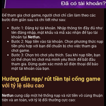
Để tham gia chơi game, người chơi chỉ cần làm theo các
bước đơn giản sau và chi tiết như sau:
Bước 1: Đăng ký tài khoản. Nhập thông tin đầy đủ như
tên đăng nhập, mật khẩu và mã xác nhận để tạo tài
khoản tại
Netfun.
Bước 2: Nạp tiền vào tài khoản. Chọn phương thức nạp
tiền phù hợp với bạn để chuẩn bị cho việc tham gia
chơi game.
Bước 3: Chọn trò chơi yêu thích. Sau khi nạp tiền, bạn
có thể chọn trò chơi mà mình yêu thích để bắt đầu
tham gia. Đừng quên xác minh số điện thoại để bảo
mật tài khoản của bạn.
Hướng dẫn nạp/ rút tiền tại cổng game
với tỷ lệ siêu cao
Netfun
cung cấp một hệ thống nạp và rút tiền vô cùng thuận
tiện và an toàn, với tỷ lệ đổi thưởng cực cao: