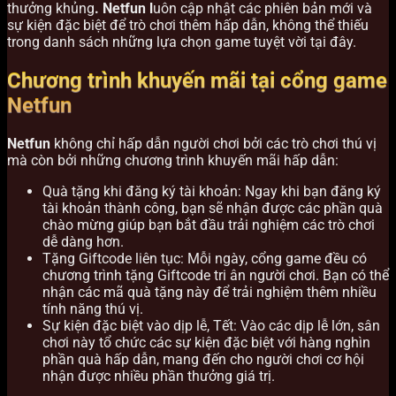
thưởng khủng
. Netfun l
uôn cập nhật các phiên bản mới và
sự kiện đặc biệt để trò chơi thêm hấp dẫn, không thể thiếu
trong danh sách những lựa chọn game tuyệt vời tại đây.
Chương trình khuyến mãi tại cổng game
Netfun
Netfun
không chỉ hấp dẫn người chơi bởi các trò chơi thú vị
mà còn bởi những chương trình khuyến mãi hấp dẫn:
Quà tặng khi đăng ký tài khoản: Ngay khi bạn đăng ký
tài khoản thành công, bạn sẽ nhận được các phần quà
chào mừng giúp bạn bắt đầu trải nghiệm các trò chơi
dễ dàng hơn.
Tặng Giftcode liên tục: Mỗi ngày, cổng game đều có
chương trình tặng Giftcode tri ân người chơi. Bạn có thể
nhận các mã quà tặng này để trải nghiệm thêm nhiều
tính năng thú vị.
Sự kiện đặc biệt vào dịp lễ, Tết: Vào các dịp lễ lớn, sân
chơi này
tổ chức các sự kiện đặc biệt với hàng nghìn
phần quà hấp dẫn, mang đến cho người chơi cơ hội
nhận được nhiều phần thưởng giá trị.