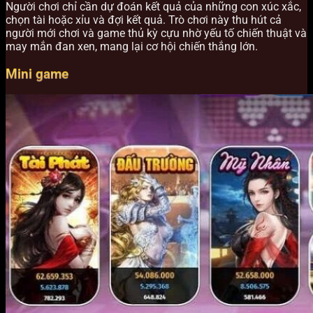
Người chơi chỉ cần dự đoán kết quả của những con xúc xắc,
chọn tài hoặc xỉu và đợi kết quả. Trò chơi này thu hút cả
người mới chơi và game thủ kỳ cựu nhờ yếu tố chiến thuật và
may mắn đan xen, mang lại cơ hội chiến thắng lớn.
Mini game