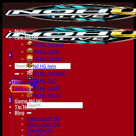
Bỏ
qua
nội
dung
Nohu
App Nổ Hũ
Nổ Hũ Sunwin
Nổ Hũ Go88
Nổ hũ Hitclub
Nổ Hũ Iwin
Nổ Hũ 789Club
Nổ Hũ B52
đăng nhập
Nổ hũ Win79
đăng ký
Nổ Hũ Rikvip
Game Nổ Hũ
Tip Nổ Hũ
Blog
Game Đánh Bài
Cổng Game Bài
Top Nhà Cái
Tip Nhà Cái