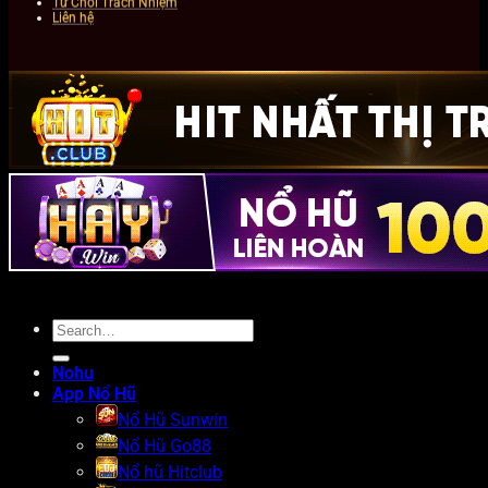
Từ Chối Trách Nhiệm
Liên hệ
Nohu
App Nổ Hũ
Nổ Hũ Sunwin
Nổ Hũ Go88
Nổ hũ Hitclub