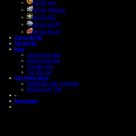
Nổ Hũ Iwin
Nổ Hũ 789Club
Nổ Hũ B52
Nổ hũ Win79
Nổ Hũ Rikvip
Game Nổ Hũ
Tip Nổ Hũ
Blog
Game Đánh Bài
Cổng Game Bài
Top Nhà Cái
Tip Nhà Cái
Sản Phẩm Khác
GAME BÀI ĐỔI THƯỞNG
NHÀ CÁI UY TÍN
-
Newsletter