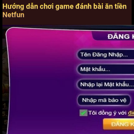
Hướng dẫn chơi game đánh bài ăn tiền
Netfun