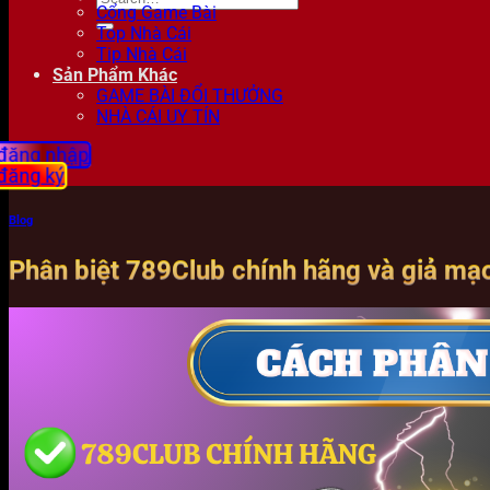
Cổng Game Bài
Top Nhà Cái
Tip Nhà Cái
Sản Phẩm Khác
GAME BÀI ĐỔI THƯỞNG
NHÀ CÁI UY TÍN
đăng nhập
đăng ký
Blog
Phân biệt 789Club chính hãng và giả mạo