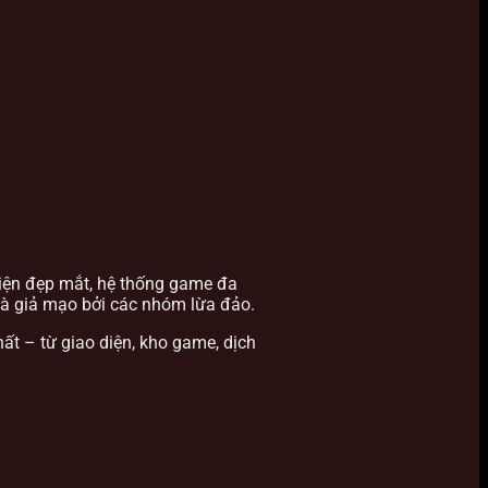
 diện đẹp mắt, hệ thống game đa
và giả mạo bởi các nhóm lừa đảo.
hất – từ giao diện, kho game, dịch