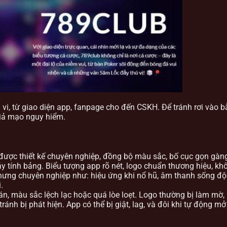
h vi, từ giao diện app, fanpage cho đến CSKH. Để tránh rơi vào 
iả mạo nguy hiểm.
ược thiết kế chuyên nghiệp, đồng bộ màu sắc, bố cục gọn gàng
y tính bảng. Biểu tượng app rõ nét, logo chuẩn thương hiệu, khô
nhưng chuyên nghiệp như: hiệu ứng khi nổ hũ, âm thanh sống độn
.
án, màu sắc lệch lạc hoặc quá lòe loẹt. Logo thường bị làm mờ,
tránh bị phát hiện. App có thể bị giật, lag, và đôi khi tự động 