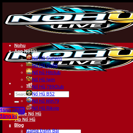
Bỏ
qua
nội
dung
Nohu
App Nổ Hũ
Nổ Hũ Sunwin
Nổ Hũ Go88
Nổ hũ Hitclub
Nổ Hũ Iwin
Nổ Hũ 789Club
Nổ Hũ B52
Nổ hũ Win79
Nổ Hũ Rikvip
đăng nhập
Game Nổ Hũ
đăng ký
Tip Nổ Hũ
Blog
Game Đánh Bài