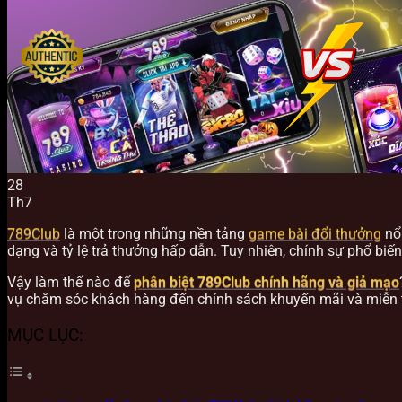
28
Th7
789Club
là một trong những nền tảng
game bài đổi thưởng
nổi
dạng và tỷ lệ trả thưởng hấp dẫn. Tuy nhiên, chính sự phổ biế
Vậy làm thế nào để
phân biệt 789Club chính hãng và giả mạo
vụ chăm sóc khách hàng đến chính sách khuyến mãi và miễn t
MỤC LỤC: