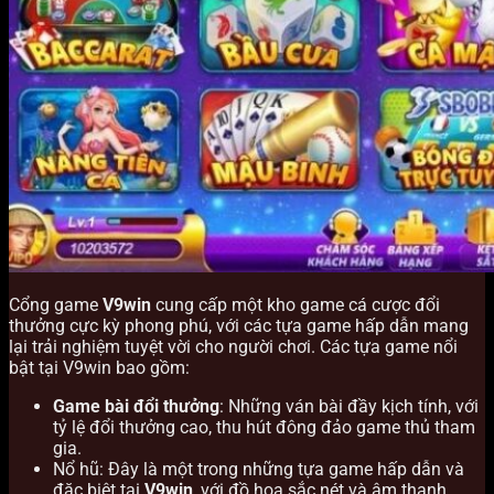
Cổng game
V9win
cung cấp một kho game cá cược đổi
thưởng cực kỳ phong phú, với các tựa game hấp dẫn mang
lại trải nghiệm tuyệt vời cho người chơi. Các tựa game nổi
bật tại V9win bao gồm:
Game bài đổi thưởng
: Những ván bài đầy kịch tính, với
tỷ lệ đổi thưởng cao, thu hút đông đảo game thủ tham
gia.
Nổ hũ: Đây là một trong những tựa game hấp dẫn và
đặc biệt tại
V9win
, với đồ họa sắc nét và âm thanh