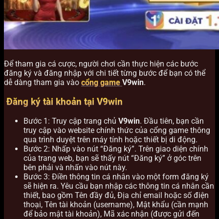
Để tham gia cá cược, người chơi cần thực hiện các bước
đăng ký và đăng nhập với chi tiết từng bước để bạn có thể
dễ dàng tham gia vào
cổng game
V9win
.
Đăng ký tài khoản tại V9win
Bước 1: Truy cập trang chủ
V9win
. Đầu tiên, bạn cần
truy cập vào website chính thức của cổng game thông
qua trình duyệt trên máy tính hoặc thiết bị di động.
Bước 2: Nhấp vào nút “Đăng ký”. Trên giao diện chính
của trang web, bạn sẽ thấy nút “Đăng ký” ở góc trên
bên phải và nhấn vào nút này.
Bước 3: Điền thông tin cá nhân vào một form đăng ký
sẽ hiện ra. Yêu cầu bạn nhập các thông tin cá nhân cần
thiết, bao gồm Tên đầy đủ, Địa chỉ email hoặc số điện
thoại, Tên tài khoản (username), Mật khẩu (cần mạnh
để bảo mật tài khoản), Mã xác nhận (được gửi đến