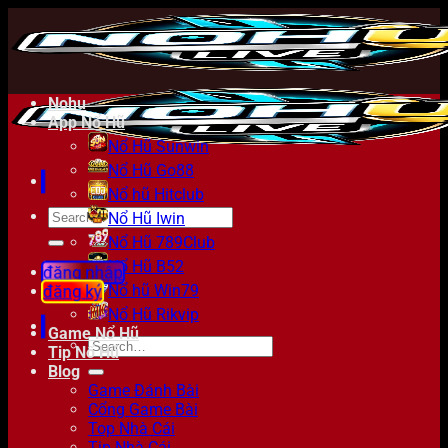
Bỏ
qua
nội
dung
Nohu
App Nổ Hũ
Nổ Hũ Sunwin
Nổ Hũ Go88
Nổ hũ Hitclub
Nổ Hũ Iwin
Nổ Hũ 789Club
Nổ Hũ B52
đăng nhập
Nổ hũ Win79
đăng ký
Nổ Hũ Rikvip
Game Nổ Hũ
Tip Nổ Hũ
Blog
Game Đánh Bài
Cổng Game Bài
Top Nhà Cái
Tip Nhà Cái