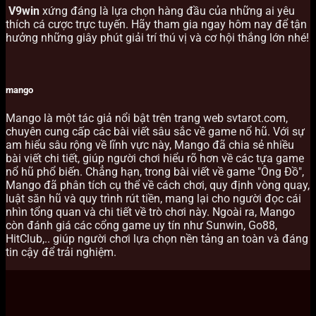
V9win
xứng đáng là lựa chọn hàng đầu của những ai yêu
thích cá cược trực tuyến. Hãy tham gia ngay hôm nay để tận
hưởng những giây phút giải trí thú vị và cơ hội thắng lớn nhé!
mango
Mango là một tác giả nổi bật trên trang web svtarot.com,
chuyên cung cấp các bài viết sâu sắc về game nổ hũ. Với sự
am hiểu sâu rộng về lĩnh vực này, Mango đã chia sẻ nhiều
bài viết chi tiết, giúp người chơi hiểu rõ hơn về các tựa game
nổ hũ phổ biến. Chẳng hạn, trong bài viết về game "Ông Đồ",
Mango đã phân tích cụ thể về cách chơi, quy định vòng quay,
luật săn hũ và quy trình rút tiền, mang lại cho người đọc cái
nhìn tổng quan và chi tiết về trò chơi này. Ngoài ra, Mango
còn đánh giá các cổng game uy tín như Sunwin, Go88,
HitClub,.. giúp người chơi lựa chọn nền tảng an toàn và đáng
tin cậy để trải nghiệm.