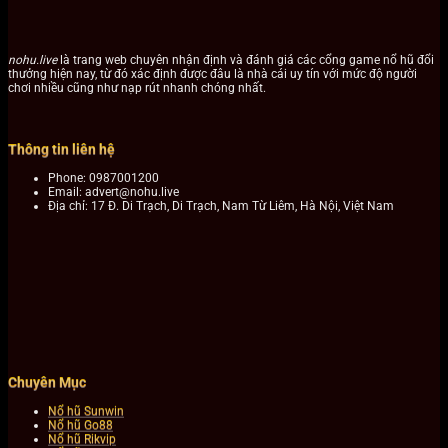
nohu.live
là trang web chuyên nhận định và đánh giá các cổng game nổ hũ đổi
thưởng hiện nay, từ đó xác định được đâu là nhà cái uy tín với mức độ người
chơi nhiều cũng như nạp rút nhanh chóng nhất.
Thông tin liên hệ
Phone: 0987001200
Email:
advert@nohu.live
Địa chỉ:
17 Đ. Di Trạch, Di Trạch, Nam Từ Liêm, Hà Nội, Việt Nam
Chuyên Mục
Nổ hũ Sunwin
Nổ hũ Go88
Nổ hũ Rikvip