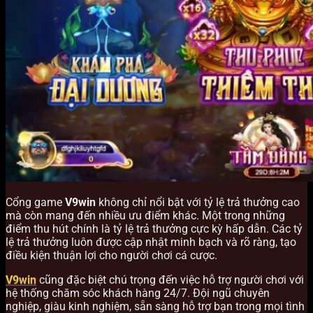
Cổng game
V9win
không chỉ nổi bật với tỷ lệ trả thưởng cao
mà còn mang đến nhiều ưu điểm khác. Một trong những
điểm thu hút chính là tỷ lệ trả thưởng cực kỳ hấp dẫn. Các tỷ
lệ trả thưởng luôn được cập nhật minh bạch và rõ ràng, tạo
điều kiện thuận lợi cho người chơi cá cược.
V9win
cũng đặc biệt chú trọng đến việc hỗ trợ người chơi với
hệ thống chăm sóc khách hàng 24/7. Đội ngũ chuyên
nghiệp, giàu kinh nghiệm, sẵn sàng hỗ trợ bạn trong mọi tình